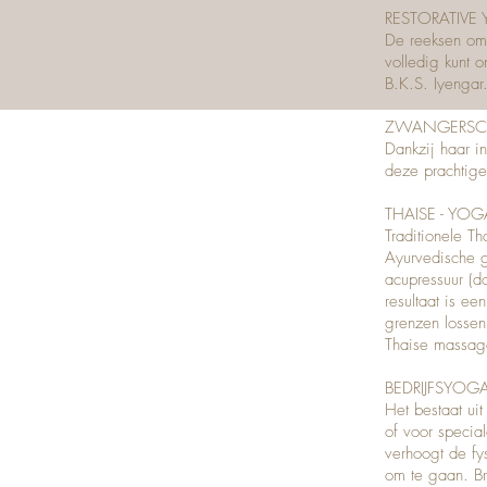
RESTORATIVE
De reeksen omv
volledig kunt 
B.K.S. Iyengar
ZWANGERSC
Dankzij haar i
deze prachtige
THAISE - YO
Traditionele
Th
Ayurvedische g
acupressuur (d
resultaat is e
grenzen lossen
Thaise massag
BEDRIJFSYOG
Het bestaat uit
of voor specia
verhoogt de fys
om te gaan. Br