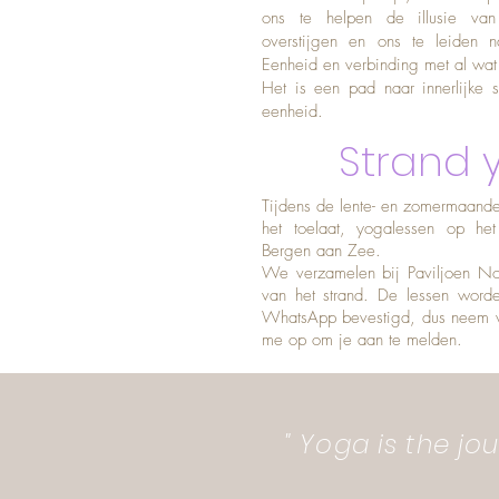
ons te helpen de illusie van
overstijgen en ons te leiden 
Eenheid en verbinding met al wat 
Het is een pad naar innerlijke s
eenheid.
Strand 
Tijdens de lente- en zomermaande
het toelaat, yogalessen op het
Bergen aan Zee.
We verzamelen bij Paviljoen No
van het strand. De lessen word
WhatsApp bevestigd, dus neem v
me op om je aan te melden.
" Yoga is the jou