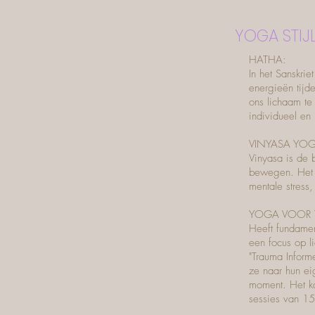
YOGA STIJ
HATHA:
In het Sanskri
energieën tijd
ons lichaam te
individueel en 
VINYASA YOG
Vinyasa is de
bewegen. Het b
mentale stress
YOGA VOOR 
Heeft fundamen
een focus op l
"Trauma Inform
ze naar hun ei
moment. Het ka
sessies van 15