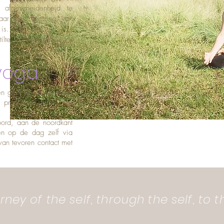
 afgescheidenheid te
naar een ervaring van
is.
tilte, aanwezigheid en
yoga
n geef ik, als het weer
 prachtige strand van
ord, aan de noordkant
en op de dag zelf via
an tevoren contact met
rney of the self, through the self, to t