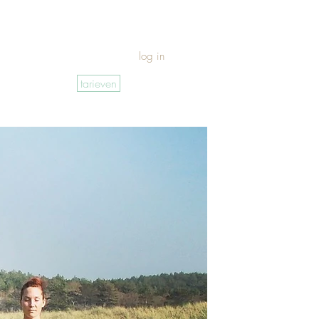
log in
tarieven