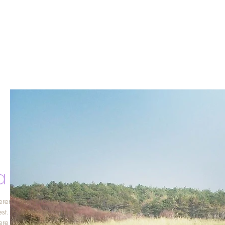
a
eren, energetiseren en
est. Hoewel de fysieke
iepere doel van yoga om