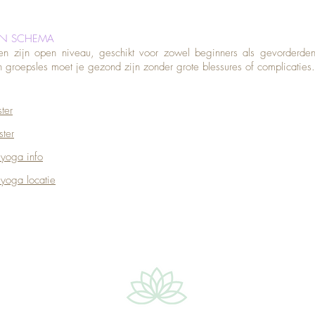
EN SCHEMA
en zijn open niveau, geschikt voor zowel beginners als gevorderde
groepsles moet je gezond zijn zonder grote blessures of complicaties.
ter
ster
 yoga info
 yoga locatie