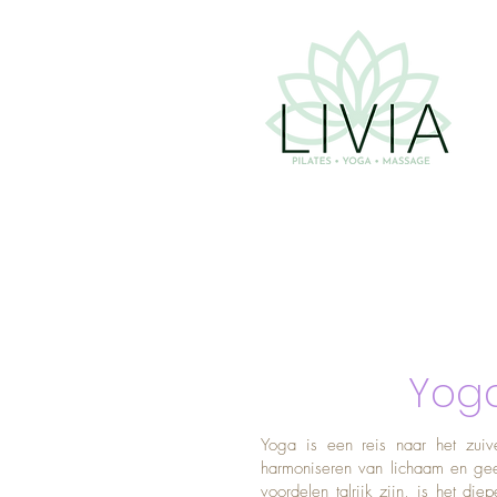
Yog
Yoga is een reis naar het zuiv
harmoniseren van lichaam en ge
voordelen talrijk zijn, is het d