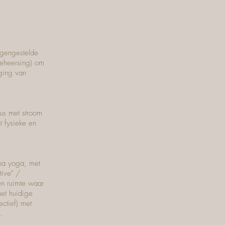
egengestelde
beheersing) om
iging van
us met stroom
t fysieke en
tha yoga, met
tive" /
en ruimte waar
et huidige
ctief) met
.