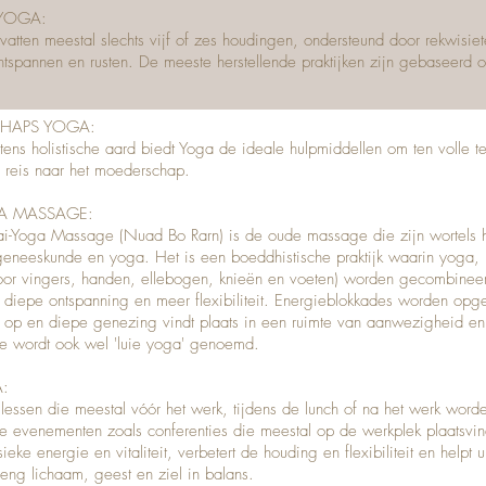
 YOGA:
atten meestal slechts vijf of zes houdingen, ondersteund door rekwisi
ontspannen en rusten. De meeste herstellende praktijken zijn gebaseerd 
.
HAPS YOGA:
ntens holistische aard biedt Yoga de ideale hulpmiddellen om ten volle t
 reis naar het moederschap.
GA MASSAGE
:
ai-Yoga Massage
(Nuad Bo Rarn) is de oude massage die zijn wortels h
eneeskunde en yoga. Het is een boeddhistische praktijk waarin yoga, 
oor vingers, handen, ellebogen, knieën en voeten) worden gecombinee
en diepe ontspanning en meer flexibiliteit. Energieblokkades worden op
 op en diepe genezing vindt plaats in een ruimte van aanwezigheid en
e wordt ook wel 'luie yoga' genoemd.
A:
 lessen die meestal vóór het werk, tijdens de lunch of na het werk word
le evenementen zoals conferenties die meestal op de werkplek plaatsvi
ieke energie en vitaliteit, verbetert de houding en flexibiliteit en helpt 
eng lichaam, geest en ziel in balans.