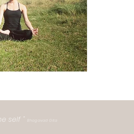
he self "
Bhagavad Gita