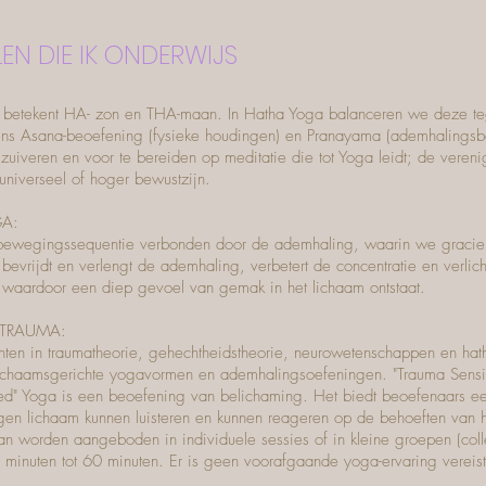
LEN DIE IK ONDERWIJS
et betekent HA- zon en THA-maan. In Hatha Yoga balanceren we deze t
ens Asana-beoefening (fysieke houdingen) en Pranayama (ademhalings
 zuiveren en voor te bereiden op meditatie die tot Yoga leidt; de veren
universeel of hoger bewustzijn.
A:
 bewegingssequentie verbonden door de ademhaling, waarin we gracie
evrijdt en verlengt de ademhaling, verbetert de concentratie en verlich
, waardoor een diep gevoel van gemak in het lichaam ontstaat.
TRAUMA:
ten in traumatheorie, gehechtheidstheorie, neurowetenschappen en ha
ichaamsgerichte yogavormen en ademhalingsoefeningen. "Trauma Sensi
ed" Yoga is een beoefening van belichaming. Het biedt beoefenaars e
gen lichaam kunnen luisteren en kunnen reageren op de behoeften van h
n worden aangeboden in individuele sessies of in kleine groepen (colle
 minuten tot 60 minuten. Er is geen voorafgaande yoga-ervaring vereist