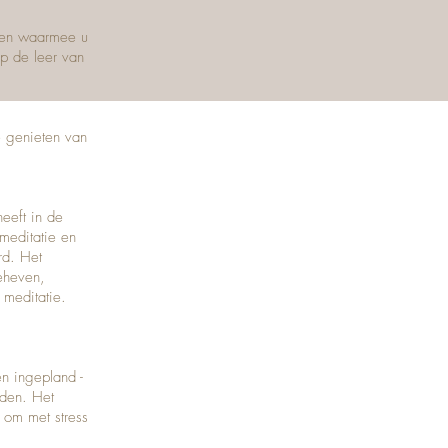
eten waarmee u
op de leer van
e genieten van
eeft in de
meditatie en
rd. Het
geheven,
 meditatie.
en ingepland -
nden. Het
u om met stress