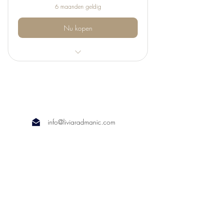
6 maanden geldig
Nu kopen
5 session card Shiatsu Massage
info@liviaradmanic.com
+31 (0) 648855549
liviaradmanic.com